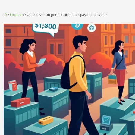
/
Location
/ Où trouver un petit local à louer pas cher à lyon ?