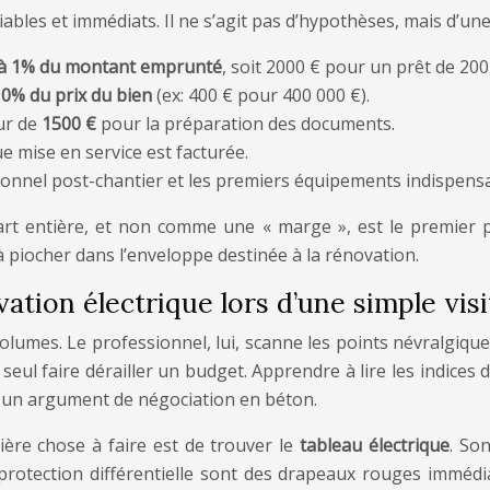
s et immédiats. Il ne s’agit pas d’hypothèses, mais d’une l
’à 1% du montant emprunté
, soit 2000 € pour un prêt de 200
10% du prix du bien
(ex: 400 € pour 400 000 €).
ur de
1500 €
pour la préparation des documents.
ue mise en service est facturée.
nnel post-chantier et les premiers équipements indispensabl
 entière, et non comme une « marge », est le premier pa
 à piocher dans l’enveloppe destinée à la rénovation.
tion électrique lors d’une simple visi
volumes. Le professionnel, lui, scanne les points névralgiques
seul faire dérailler un budget. Apprendre à lire les indices 
r un argument de négociation en béton.
emière chose à faire est de trouver le
tableau électrique
. Son
 protection différentielle sont des drapeaux rouges immédia