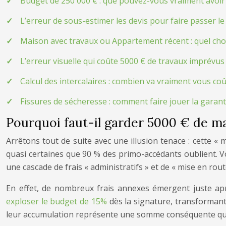
Budget de 250 000 € : que pouvez-vous vraiment avoir
L’erreur de sous-estimer les devis pour faire passer l
Maison avec travaux ou Appartement récent : quel cho
L’erreur visuelle qui coûte 5000 € de travaux imprévus 
Calcul des intercalaires : combien va vraiment vous coû
Fissures de sécheresse : comment faire jouer la garan
Pourquoi faut-il garder 5000 € de ma
Arrêtons tout de suite avec une illusion tenace : cette «
quasi certaines que 90 % des primo-accédants oublient. Vot
une cascade de frais « administratifs » et de « mise en ro
En effet, de nombreux frais annexes émergent juste aprè
exploser le budget de 15%
dès la signature, transformant
leur accumulation représente une somme conséquente qui vi