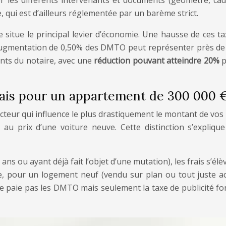
 les différents intervenants et documents (géomètre, cadas
e, qui est d’ailleurs réglementée par un barème strict.
 situe le principal levier d’économie. Une hausse de ces tax
ugmentation de 0,50% des DMTO peut représenter près de 3 00
ents du notaire, avec une
réduction pouvant atteindre 20%
p
frais pour un appartement de 300 000 
cteur qui influence le plus drastiquement le montant de vos fr
u prix d’une voiture neuve. Cette distinction s’explique 
ans ou ayant déjà fait l’objet d’une mutation), les frais s’é
 pour un logement neuf (vendu sur plan ou tout juste ache
ne paie pas les DMTO mais seulement la taxe de publicité fon