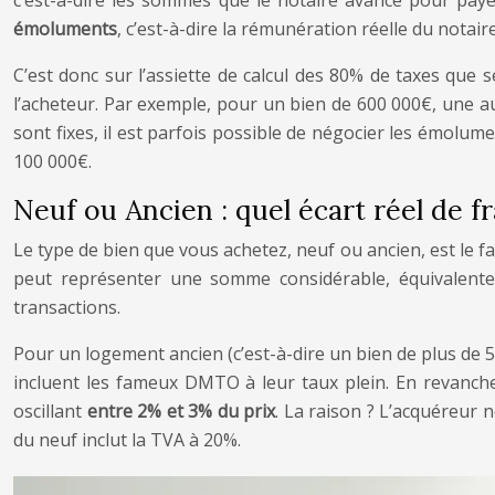
c’est-à-dire les sommes que le notaire avance pour payer
émoluments
, c’est-à-dire la rémunération réelle du notair
C’est donc sur l’assiette de calcul des 80% de taxes que se
l’acheteur. Par exemple, pour un bien de 600 000€, une a
sont fixes, il est parfois possible de négocier les émolum
100 000€.
Neuf ou Ancien : quel écart réel de 
Le type de bien que vous achetez, neuf ou ancien, est le fa
peut représenter une somme considérable, équivalente a
transactions.
Pour un logement ancien (c’est-à-dire un bien de plus de 5 
incluent les fameux DMTO à leur taux plein. En revanche,
oscillant
entre 2% et 3% du prix
. La raison ? L’acquéreur 
du neuf inclut la TVA à 20%.