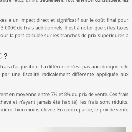
tre, etc.). Enfin,
seulement 10% environ constituent les
es a un impact direct et significatif sur le coût final pour
0€ de frais additionnels. Il est à noter que si les taxes
our la part calculée sur les tranches de prix supérieures à
€ ?
ais d’acquisition. La différence n’est pas anecdotique, elle
par une fiscalité radicalement différente appliquée aux
lèvent en moyenne entre 7% et 8% du prix de vente. Ces frais
vé et n’ayant jamais été habité), les frais sont réduits,
cière, bien moins élevée. En contrepartie, le prix de vente