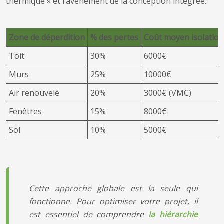
thermique » et l’avènement de la conception intégrée.
Zone de déperdition
% des pertes
Coût moyen isolation
Toit
30%
6000€
Murs
25%
10000€
Air renouvelé
20%
3000€ (VMC)
Fenêtres
15%
8000€
Sol
10%
5000€
Cette approche globale est la seule qui
fonctionne. Pour optimiser votre projet, il
est essentiel de comprendre
la hiérarchie