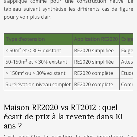
s’applique comme pour une construction neuve. Le
tableau suivant synthétise les différents cas de figure
pour y voir plus clair.
Type d’extension
Application RE2020
Exigen
< 50m² et < 30% existant
RE2020 simplifiée
Exigenc
50-150m² et < 30% existant
RE2020 simplifiée
Attest
> 150m² ou > 30% existant
RE2020 complète
Étude 
Surélévation niveau complet
RE2020 complète
Comme 
Maison RE2020 vs RT2012 : quel
écart de prix à la revente dans 10
ans ?
C’est peut-être la question la plus importante. Ce