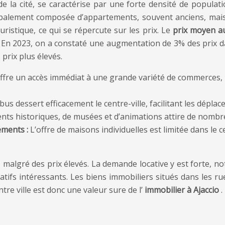
 de la cité, se caractérise par une forte densité de popula
palement composée d’appartements, souvent anciens, mais b
ouristique, ce qui se répercute sur les prix. Le
prix moyen au
. En 2023, on a constaté une augmentation de 3% des prix d
 prix plus élevés.
 offre un accès immédiat à une grande variété de commerces, 
us dessert efficacement le centre-ville, facilitant les déplac
ts historiques, de musées et d’animations attire de nombr
ements :
L’offre de maisons individuelles est limitée dans le c
r, malgré des prix élevés. La demande locative y est forte
atifs intéressants. Les biens immobiliers situés dans les r
tre ville est donc une valeur sure de l’
immobilier à Ajaccio
.