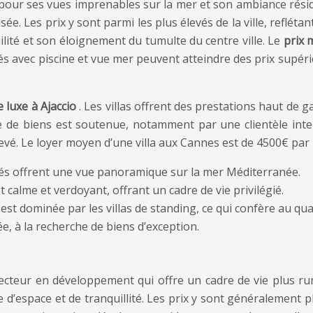
é pour ses vues imprenables sur la mer et son ambiance rés
isée. Les prix y sont parmi les plus élevés de la ville, reflét
lité et son éloignement du tumulte du centre ville. Le
prix 
és avec piscine et vue mer peuvent atteindre des prix supé
e luxe à Ajaccio
. Les villas offrent des prestations haut de 
de biens est soutenue, notamment par une clientèle inte
levé. Le loyer moyen d’une villa aux Cannes est de 4500€ par
tés offrent une vue panoramique sur la mer Méditerranée.
t calme et verdoyant, offrant un cadre de vie privilégié.
est dominée par les villas de standing, ce qui confère au quar
ée, à la recherche de biens d’exception.
n secteur en développement qui offre un cadre de vie plus r
che d’espace et de tranquillité. Les prix y sont généralement 