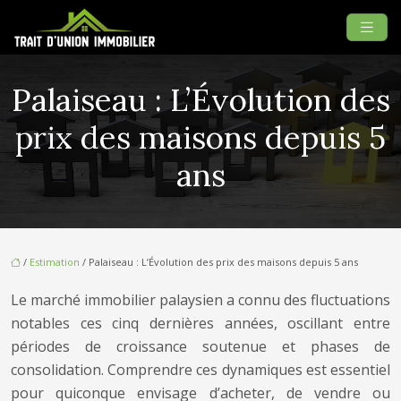
Palaiseau : L’Évolution des
prix des maisons depuis 5
ans
/
Estimation
/ Palaiseau : L’Évolution des prix des maisons depuis 5 ans
Le marché immobilier palaysien a connu des fluctuations
notables ces cinq dernières années, oscillant entre
périodes de croissance soutenue et phases de
consolidation. Comprendre ces dynamiques est essentiel
pour quiconque envisage d’acheter, de vendre ou