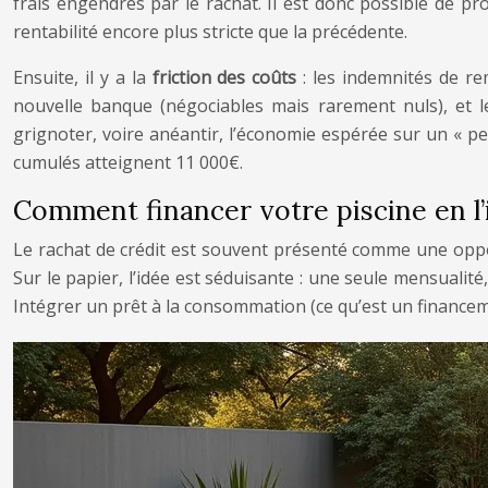
frais engendrés par le rachat. Il est donc possible de p
rentabilité encore plus stricte que la précédente.
Ensuite, il y a la
friction des coûts
: les indemnités de re
nouvelle banque (négociables mais rarement nuls), et le
grignoter, voire anéantir, l’économie espérée sur un « pe
cumulés atteignent 11 000€.
Comment financer votre piscine en l’
Le rachat de crédit est souvent présenté comme une oppor
Sur le papier, l’idée est séduisante : une seule mensualit
Intégrer un prêt à la consommation (ce qu’est un financem