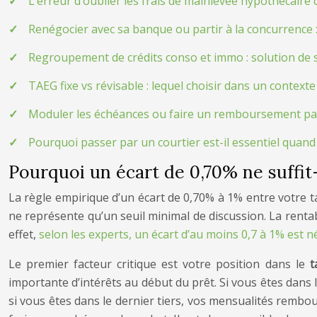
L’erreur d’oublier les frais de mainlevée hypothécaire d
Renégocier avec sa banque ou partir à la concurrence :
Regroupement de crédits conso et immo : solution de 
TAEG fixe vs révisable : lequel choisir dans un contexte
Moduler les échéances ou faire un remboursement partie
Pourquoi passer par un courtier est-il essentiel quand 
Pourquoi un écart de 0,70% ne suffit-i
La règle empirique d’un écart de 0,70% à 1% entre votre t
ne représente qu’un seuil minimal de discussion. La rentab
effet,
selon les experts, un écart d’au moins 0,7 à 1% est n
Le premier facteur critique est votre position dans le
t
importante d’intérêts au début du prêt. Si vous êtes dans l
si vous êtes dans le dernier tiers, vos mensualités rembou