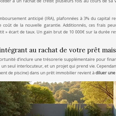
rocéder à un rachat de crédit plusieurs fois au cours de sa
mboursement anticipé (IRA), plafonnées à 3% du capital rest
 coût de la nouvelle garantie. Additionnés, ces frais peuv
tit » écart de taux. Un gain brut de 10 000€ sur la durée re
intégrant au rachat de votre prêt mai
tunité d’inclure une trésorerie supplémentaire pour financ
é, un seul interlocuteur, et un projet qui prend vie. Cepen
ent de piscine) dans un prêt immobilier revient à
diluer une