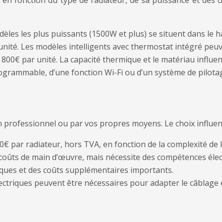
 en fonction du type de radiateur, de sa puissance et des 
èles les plus puissants (1500W et plus) se situent dans le h
nité. Les modèles intelligents avec thermostat intégré peuv
800€ par unité. La capacité thermique et le matériau influent
ogrammable, d’une fonction Wi-Fi ou d’un système de pilota
 professionnel ou par vos propres moyens. Le choix influen
 par radiateur, hors TVA, en fonction de la complexité de l’i
s coûts de main d’œuvre, mais nécessite des compétences éle
iques et des coûts supplémentaires importants.
ectriques peuvent être nécessaires pour adapter le câblage 
.