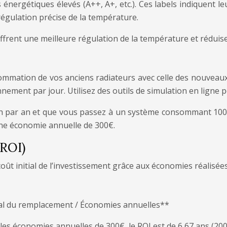
s énergétiques élevés (A++, A+, etc.). Ces labels indiquent 
égulation précise de la température.
 offrent une meilleure régulation de la température et rédui
mation de vos anciens radiateurs avec celle des nouveaux 
ment par jour. Utilisez des outils de simulation en ligne po
Wh par an et que vous passez à un système consommant 10
 une économie annuelle de 300€.
(ROI)
t initial de l’investissement grâce aux économies réalisées s
otal du remplacement / Économies annuelles**
 les économies annuelles de 300€, le ROI est de 6,67 ans (200